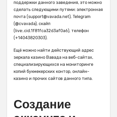
поддержки данного заведения, это можно
сделать следующими путями: электронная
почта (support@vavada.net), Telegram
(@cvavada), скайп
(live:.cid.1f81fca32d3af0a6), телефон
(+14043820303).
Ещё можно найти действующий адрес
зеркала казино Вавада на веб-сайтах,
специализирующихся на мониторинге
копий букмекерских контор, онлайн-
казино и прочих сайтов данного типа.
Создание