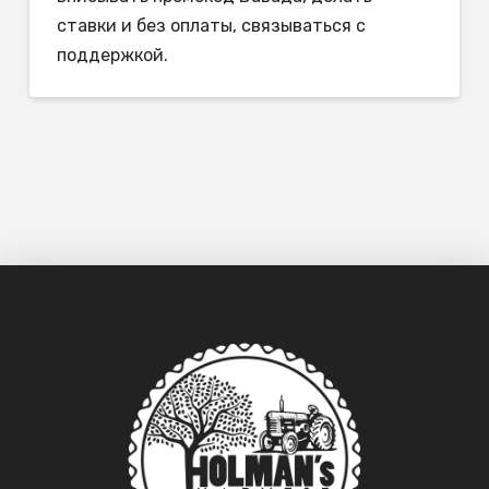
ставки и без оплаты, связываться с
поддержкой.