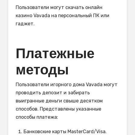
Пользователи могут скачать онлайн
казино Vavada на персональный ПК или
гаджет.
Платежные
методы
Пользователи игорного дома Vavada могут
проводить депозит и забирать
выигранные деньги свыше десятком
способов. Представлены указанные
способы платежа:
Банковские карты MasterCard/Visa.