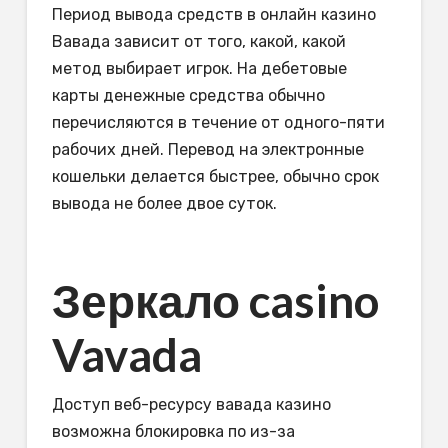
Период вывода средств в онлайн казино
Вавада зависит от того, какой, какой
метод выбирает игрок. На дебетовые
карты денежные средства обычно
перечисляются в течение от одного-пяти
рабочих дней. Перевод на электронные
кошельки делается быстрее, обычно срок
вывода не более двое суток.
Зеркало casino
Vavada
Доступ веб-ресурсу вавада казино
возможна блокировка по из-за