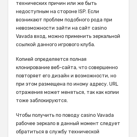
технических причин или же быть
недоступным на стороне ISP. Если
возникают проблем подобного рода при
невозможности зайти на сайт casino
Vavada вход, можно применить зеркальной
ссылкой данного игрового клуба.
Копией определяется полная
клонирование веб-сайта, что совершенно
повторяет его дизайн и возможности, но
при этом размещена по иному адресу. URL
отражения может меняться, так как копии
тоже заблокируются.
Чтобы получить по поводу casino Vavada
рабочее зеркало в данный момент следует
обратиться в службу технической