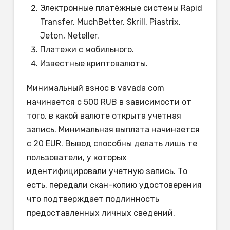
Электронные платёжные системы Rapid
Transfer, MuchBetter, Skrill, Piastrix,
Jeton, Neteller.
Платежи с мобильного.
Известные криптовалюты.
Минимальный взнос в vavada com
начинается с 500 RUB в зависимости от
того, в какой валюте открыта учетная
запись. Минимальная выплата начинается
с 20 EUR. Вывод способны делать лишь те
пользователи, у которых
идентифицировали учетную запись. То
есть, передали скан-копию удостоверения
что подтверждает подлинность
предоставленных личных сведений.