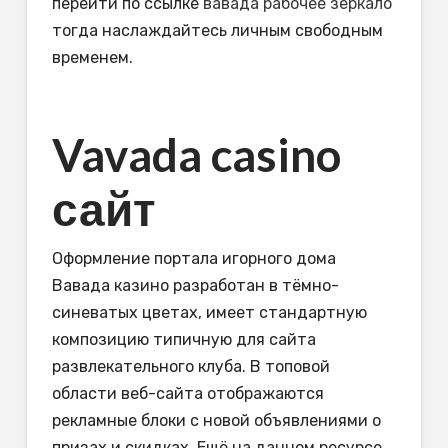
перейти по ссылке
вавада рабочее зеркало
тогда наслаждайтесь личным свободным
временем.
Vavada casino
сайт
Оформление портала игорного дома
Вавада казино разработан в тёмно-
синеватых цветах, имеет стандартную
композицию типичную для сайта
развлекательного клуба. В топовой
области веб-сайта отображаются
рекламные блоки с новой объявлениями о
призах и скидках. Ещё на данном ресурсе