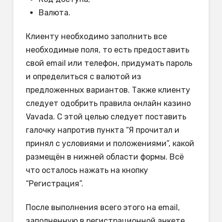
Валюта.
Клиенту необходимо заполнить все
необходимые поля, то есть предоставить
свой email или телефон, придумать пароль
и определиться с валютой из
предложенных вариантов. Также клиенту
следует одобрить правила онлайн казино
Vavada. С этой целью следует поставить
галочку напротив пункта “Я прочитал и
принял с условиями и положениями”, какой
размещён в нижней области формы. Всё
что осталось нажать на кнопку
“Регистрация”.
После выполнения всего этого на email,
заполненную в регистрационной анкете,