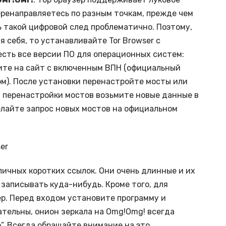
еренаправляетесь по разным точкам, прежде чем
 такой цифровой след проблематично. Поэтому,
 себя, то устанавливайте Tor Browser с
 есть все версии ПО для операционных систем:
дите на сайт с включенным ВПН (официальный
м). После установки перенастройте мосты или
я перенастройки мостов возьмите новые данные в
елайте запрос новых мостов на официальном
er
ичных коротких ссылок. Они очень длинные и их
записывать куда-нибудь. Кроме того, для
ер. Перед входом установите программу и
ательны, онион зеркала на Omg!Omg! всегда
”. Всегда обращайте внимание на это.