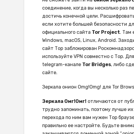
соединение, когда вы несколько раз п
достичь конечной цели. Расшифровать
если хотите большей безопасности для
официального сайта
Tor Project
. Там
Windows, macOS, Linux, Android. Захо
сайт Тор заблокирован Роскомнадзоро
используйте VPN совместно с Тор. Дл
telegram-канале
Tor Bridges
, либо сд
сайте.
Зеркала онион Omg!Omg! для Tor Brows
Зеркала Омг!Омг!
отличаются от публ
трудно запоминать, поэтому лучше их 
перехода по ним вам нужен Тор брауз
правильно ее настройте. Будьте вним
заканчиваются доменной зоной “.onion