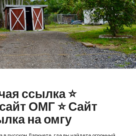
ая ссылка ⭐️
айт ОМГ ⭐️ Сайт
лка на омгу
 в русском Даркнете, где вы найдете огромный