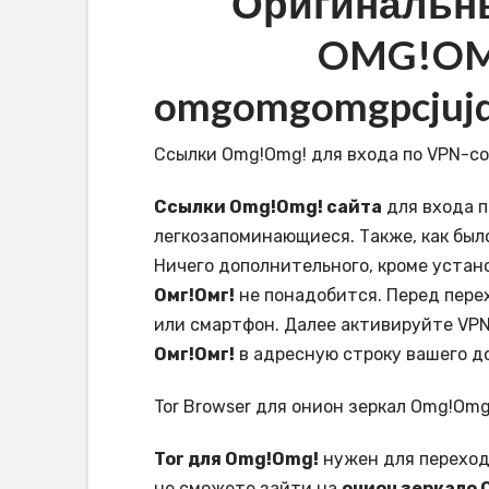
Оригинальн
OMG!O
omgomgomgpcjujq
Ссылки Omg!Omg! для входа по VPN-с
Ссылки Omg!Omg! сайта
для входа п
легкозапоминающиеся. Также, как был
Ничего дополнительного, кроме устан
Омг!Омг!
не понадобится. Перед пере
или смартфон. Далее активируйте VPN
Омг!Омг!
в адресную строку вашего д
Tor Browser для онион зеркал Omg!Omg
Tor для Omg!Omg!
нужен для перехода
не сможете зайти на
онион зеркало 