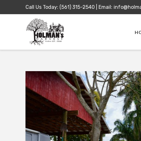
Call Us Today:
(561) 315-2540
|
Email:
info@holm
H