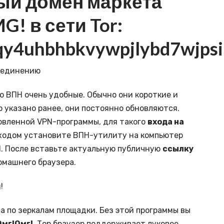
ый домен маркета
MG!
в сети Tor:
y4uhbhbkvywpjlybd7wjpsi
оединению
о ВПН очень удобные. Обычно они короткие и
о указано ранее, они постоянно обновляются.
овленной VPN-программы, для такого
входа на
ходом установите ВПН-утилиту на компьютер
. После вставьте актуальную публичную
ссылку
омашнего браузера.
!
 по зеркалам площадки. Без этой программы вы
Омг!Омг!
. Тор браузер поддерживает луковое