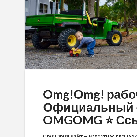
Omg!Omg! рабоч
Официальный с
OMGOMG ⭐️ Ссы
Omg!Omg! сайт
— известная площадка