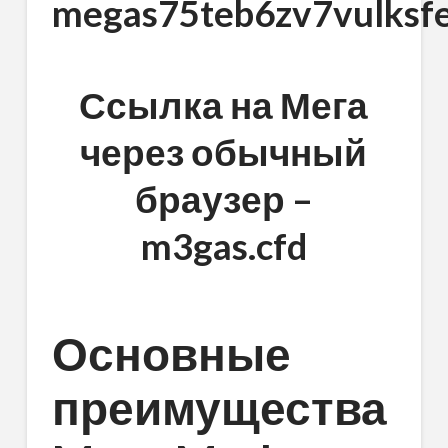
megas75teb6zv7vulksf
Ссылка на Мега
через обычный
браузер –
m3gas.cfd
Основные
преимущества