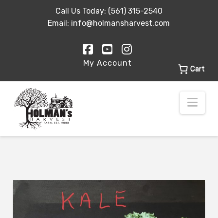
Call Us Today:
(561) 315-2540
Email:
info@holmansharvest.com
Facebook
YouTube
Instagram
My Account
Cart
Nav