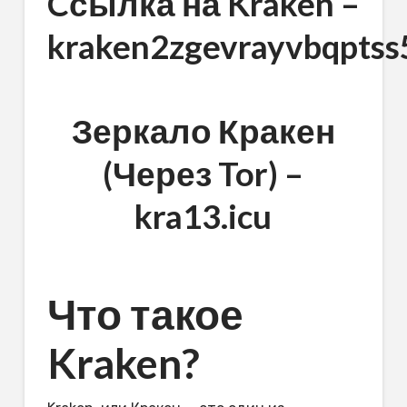
Cсылка на Kraken
–
kraken2zgevrayvbqpts
Зеркало Кракен
(Через Tor) –
kra13.icu
Что такое
Kraken?