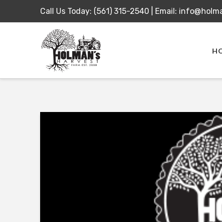
Call Us Today:
(561) 315-2540
|
Email:
info@holm
H