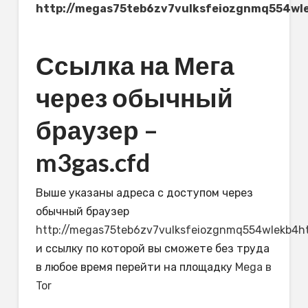
http://megas75teb6zv7vulksfeiozgnmq554wl
Ссылка на Мега
через обычный
браузер –
m3gas.cfd
Выше указаны адреса с доступом через
обычный браузер
http://megas75teb6zv7vulksfeiozgnmq554wlekb4h
и ссылку по которой вы сможете без труда
в любое время перейти на площадку
Mega в
Tor