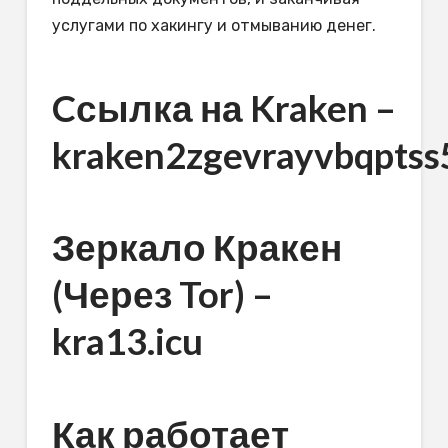
услугами по хакингу и отмыванию денег.
Cсылка на Kraken
–
kraken2zgevrayvbqpts
Зеркало Кракен
(Через Tor) –
kra13.icu
Как работает