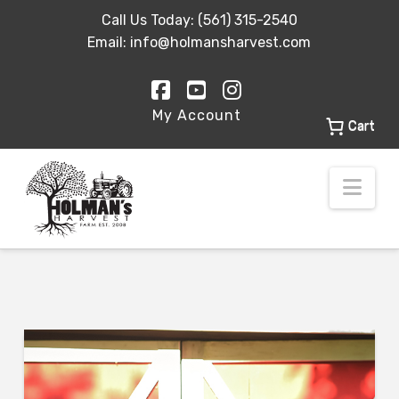
Call Us Today:
(561) 315-2540
Email:
info@holmansharvest.com
Facebook
YouTube
Instagram
My Account
Cart
Nav