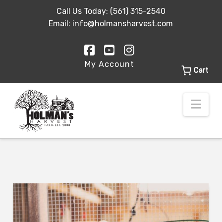
Call Us Today:
(561) 315-2540
Email:
info@holmansharvest.com
Facebook
YouTube
Instagram
My Account
Cart
Nav