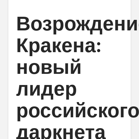
Возрождени
Кракена:
новый
лидер
российског
даркнета